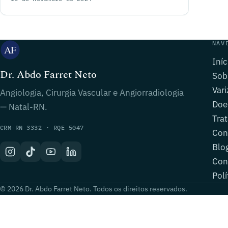
NAV
Iníc
Dr. Abdo Farret Neto
Sob
Vari
Angiologia, Cirurgia Vascular e Angiorradiologia
Doe
— Natal-RN.
Tra
CRM-RN 3332 · RQE 5047
Con
Blo
Con
Polí
© 2026 Dr. Abdo Farret Neto. Todos os direitos reservados.