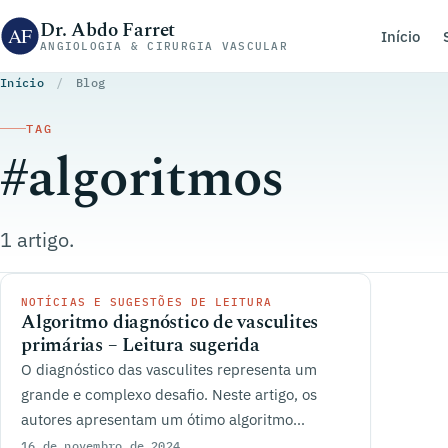
Pular para o conteúdo
Dr. Abdo Farret
Início
ANGIOLOGIA & CIRURGIA VASCULAR
Início
/
Blog
TAG
#algoritmos
1 artigo.
NOTÍCIAS E SUGESTÕES DE LEITURA
Algoritmo diagnóstico de vasculites
primárias – Leitura sugerida
O diagnóstico das vasculites representa um
grande e complexo desafio. Neste artigo, os
autores apresentam um ótimo algoritmo
diagnóstico simplificado
16 de novembro de 2024