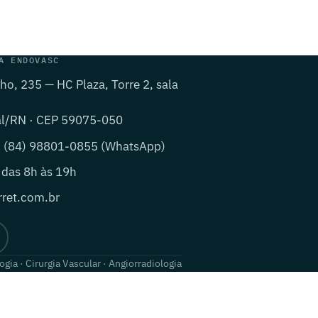
A ENDOVASC
lho, 235 — HC Plaza, Torre 2, sala
al/RN · CEP 59075-050
· (84) 98801-0855 (WhatsApp)
 das 8h às 19h
ret.com.br
ogia · Cirurgia Vascular · Angiorradiologia