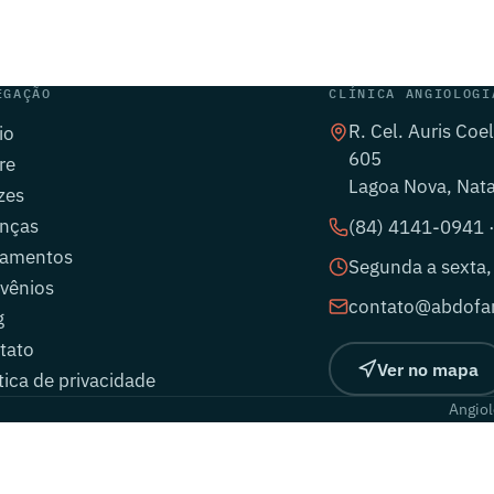
EGAÇÃO
CLÍNICA ANGIOLOGI
R. Cel. Auris Coe
io
605
re
Lagoa Nova, Nat
zes
nças
(84) 4141-0941 
tamentos
Segunda a sexta,
vênios
contato@abdofar
g
tato
Ver no mapa
tica de privacidade
Angiol