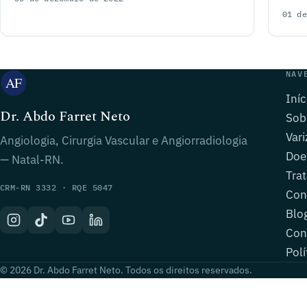
01 de
NAV
Iníc
Dr. Abdo Farret Neto
Sob
Vari
Angiologia, Cirurgia Vascular e Angiorradiologia
Doe
— Natal-RN.
Tra
CRM-RN 3332 · RQE 5047
Con
Blo
Con
Polí
© 2026 Dr. Abdo Farret Neto. Todos os direitos reservados.