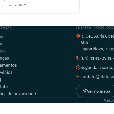
 junho de 2017
EGAÇÃO
CLÍNICA ANGIOLOGI
R. Cel. Auris Coe
io
605
re
Lagoa Nova, Nat
zes
nças
(84) 4141-0941 
tamentos
Segunda a sexta,
vênios
contato@abdofar
g
tato
Ver no mapa
tica de privacidade
Angiol