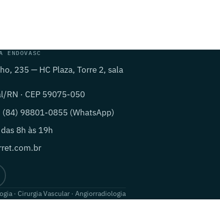
A ENDOVASC
lho, 235 — HC Plaza, Torre 2, sala
al/RN · CEP 59075-050
· (84) 98801-0855 (WhatsApp)
 das 8h às 19h
ret.com.br
ogia · Cirurgia Vascular · Angiorradiologia