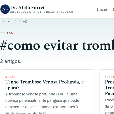
Pular para o conteúdo
Dr. Abdo Farret
Início
ANGIOLOGIA & CIRURGIA VASCULAR
Início
/
Blog
TAG
#como evitar trom
2 artigos.
DICAS
NOTÍ
Tenho Trombose Venosa Profunda, e
Prot
agora?
Tro
Paci
A trombose venosa profunda (TVP) é uma
Excel
doença potencialmente perigosa que pode
Sírio
apresentar desde sintomas exuberantes à
venos
nenhum. Saiba mais sobre ela.
30 de dezembro de 2022