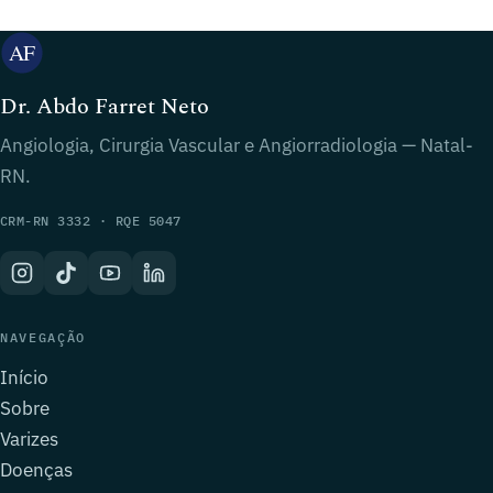
Dr. Abdo Farret Neto
Angiologia, Cirurgia Vascular e Angiorradiologia — Natal-
RN.
CRM-RN 3332 · RQE 5047
NAVEGAÇÃO
Início
Sobre
Varizes
Doenças