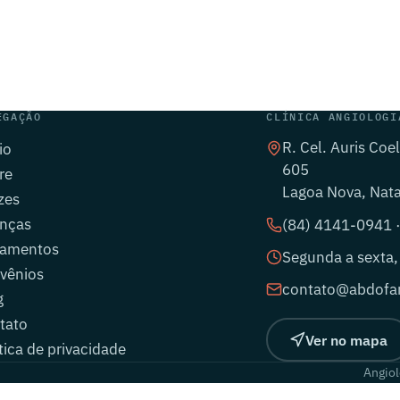
EGAÇÃO
CLÍNICA ANGIOLOGI
R. Cel. Auris Coe
io
605
re
Lagoa Nova, Nat
zes
nças
(84) 4141-0941 
tamentos
Segunda a sexta,
vênios
contato@abdofar
g
tato
Ver no mapa
tica de privacidade
Angiol