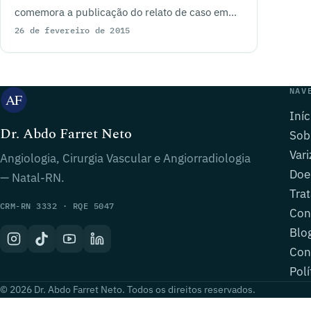
comemora a publicação do relato de caso em
jornal europeu.
26 de fevereiro de 2015
NAV
Iníc
Dr. Abdo Farret Neto
Sob
Vari
Angiologia, Cirurgia Vascular e Angiorradiologia
Doe
— Natal-RN.
Tra
CRM-RN 3332 · RQE 5047
Con
Blo
Con
Polí
© 2026 Dr. Abdo Farret Neto. Todos os direitos reservados.