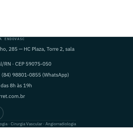
A ENDOVASC
lho, 285 — HC Plaza, Torre 2, sala
al/RN · CEP 59075-050
· (84) 98801-0855 (WhatsApp)
 das 8h às 19h
ret.com.br
ogia · Cirurgia Vascular · Angiorradiologia