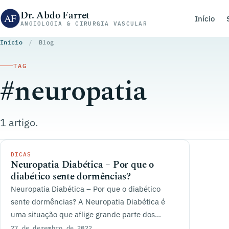
Pular para o conteúdo
Dr. Abdo Farret
Início
ANGIOLOGIA & CIRURGIA VASCULAR
Início
/
Blog
TAG
#neuropatia
1 artigo.
DICAS
Neuropatia Diabética – Por que o
diabético sente dormências?
Neuropatia Diabética – Por que o diabético
sente dormências? A Neuropatia Diabética é
uma situação que aflige grande parte dos
pacientes...
27 de dezembro de 2022