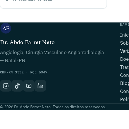
NAV
Iníc
Dr. Abdo Farret Neto
Sob
Vari
Angiologia, Cirurgia Vascular e Angiorradiologia
Doe
— Natal-RN.
Tra
CRM-RN 3332 · RQE 5047
Con
Blo
Con
Polí
© 2026 Dr. Abdo Farret Neto. Todos os direitos reservados.