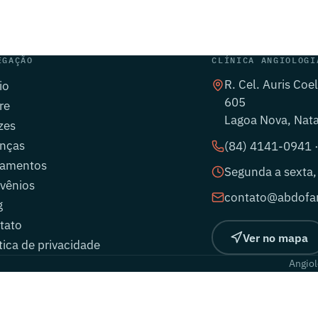
EGAÇÃO
CLÍNICA ANGIOLOGI
R. Cel. Auris Coe
io
605
re
Lagoa Nova, Nat
zes
nças
(84) 4141-0941 
tamentos
Segunda a sexta,
vênios
contato@abdofar
g
tato
Ver no mapa
tica de privacidade
Angiol