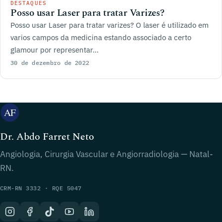
DESTAQUES
Posso usar Laser para tratar Varizes?
Posso usar Laser para tratar varizes? O laser é utilizado em
varios campos da medicina estando associado a certo
glamour por representar...
30 de dezembro de 2022
Dr. Abdo Farret Neto
Angiologia, Cirurgia Vascular e Angiorradiologia — Natal-
RN.
CRM-RN 3332 · RQE 5047