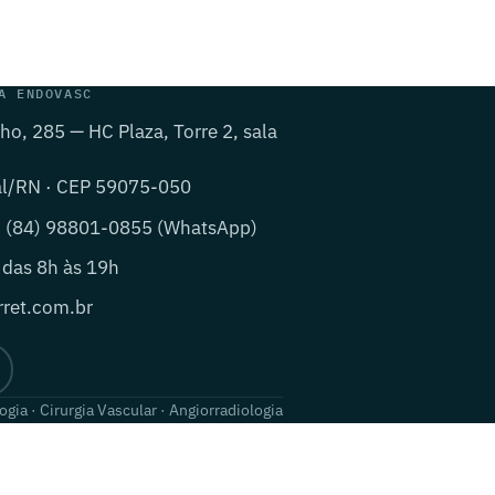
A ENDOVASC
lho, 285 — HC Plaza, Torre 2, sala
al/RN · CEP 59075-050
· (84) 98801-0855 (WhatsApp)
 das 8h às 19h
ret.com.br
ogia · Cirurgia Vascular · Angiorradiologia