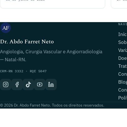
NAV
Iníc
Dr. Abdo Farret Neto
Sob
Vari
Angiologia, Cirurgia Vascular e Angiorradiologia
Doe
— Natal-RN.
Tra
CRM-RN 3332 · RQE 5047
Con
Blo
Con
Polí
© 2026 Dr. Abdo Farret Neto. Todos os direitos reservados.