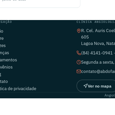
EGAÇÃO
CLÍNICA ANGIOLOGI
R. Cel. Auris Coe
io
605
re
Lagoa Nova, Nat
zes
nças
(84) 4141-0941 
tamentos
Segunda a sexta,
vênios
contato@abdofar
g
tato
Ver no mapa
tica de privacidade
Angiol