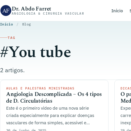
Pular para o conteúdo
Dr. Abdo Farret
Início
ANGIOLOGIA & CIRURGIA VASCULAR
Início
/
Blog
TAG
#You tube
2 artigos.
AULAS E PALESTRAS MINISTRADAS
DICA
Angiologia Descomplicada – Os 4 tipos
O pa
de D. Circulatórias
Med
Este é o primeiro vídeo de uma nova série
Exper
criada especialmente para explicar doenças
carre
vasculares de forma simples, acessível e
inexp
objetiva.
acon
30 de junho de 2025
29 de