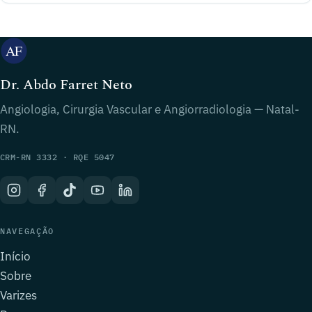
Dr. Abdo Farret Neto
Angiologia, Cirurgia Vascular e Angiorradiologia — Natal-
RN.
CRM-RN 3332 · RQE 5047
NAVEGAÇÃO
Início
Sobre
Varizes